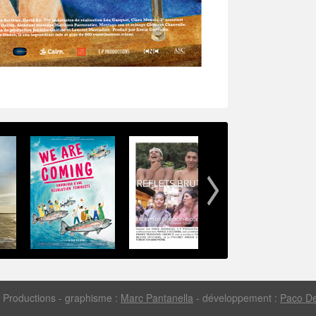
 Productions - graphisme :
Marc Pantanella
- développement :
Paco D