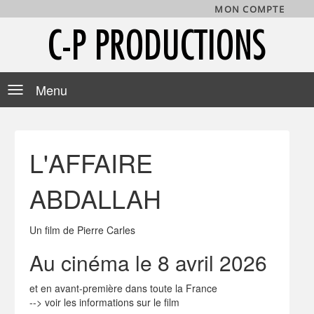
MON COMPTE
C-P PRODUCTIONS
Toggle
navigation
L'AFFAIRE
ABDALLAH
Un film de Pierre Carles
Au cinéma le 8 avril 2026
et en avant-première dans toute la France
-->
voir les informations sur le film