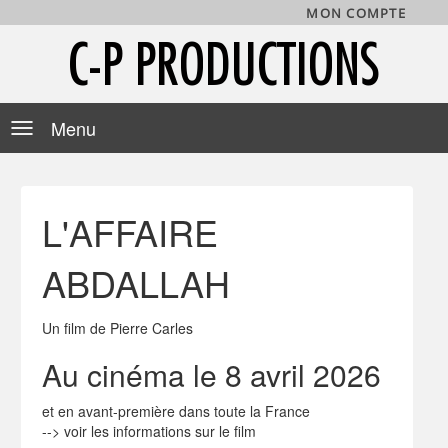
MON COMPTE
C-P PRODUCTIONS
Toggle
navigation
L'AFFAIRE
ABDALLAH
Un film de Pierre Carles
Au cinéma le 8 avril 2026
et en avant-première dans toute la France
-->
voir les informations sur le film