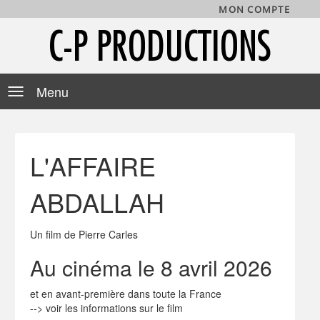
MON COMPTE
C-P PRODUCTIONS
Toggle
navigation
L'AFFAIRE
ABDALLAH
Un film de Pierre Carles
Au cinéma le 8 avril 2026
et en avant-première dans toute la France
-->
voir les informations sur le film