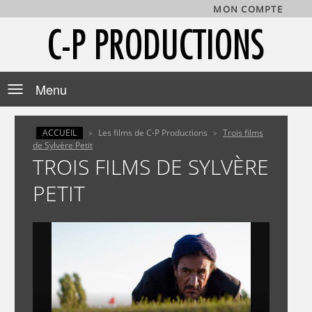
MON COMPTE
C-P PRODUCTIONS
Toggle
navigation
ACCUEIL
Les films de C-P Productions
Trois films
>
>
de Sylvère Petit
TROIS FILMS DE SYLVÈRE
PETIT